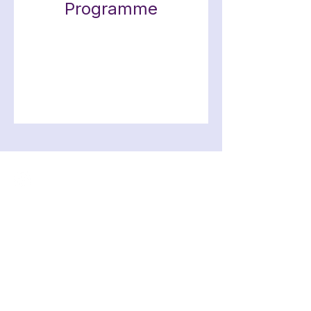
Programme
Folge mir gerne auf Instagram!
RECHTLICHES
IMPRESSUM
DATENSCHUTZ