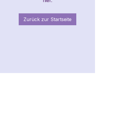
hier.
Zurück zur Startseite
Folge mir gerne auf Instagram!
RECHTLICHES
IMPRESSUM