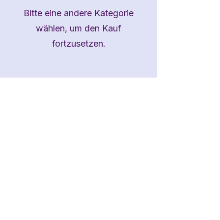
Bitte eine andere Kategorie
wählen, um den Kauf
fortzusetzen.
Folge mir gerne auf Instagram!
RECHTLICHES
IMPRESSUM
DATENSCHUTZ
Vielen Dank für Deinen Besuch auf meiner
Webseite!