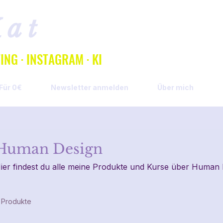
Kat
NG · INSTAGRAM · KI
Für 0€
Newsletter anmelden
Über mich
Human Design
ier findest du alle meine Produkte und Kurse über Human 
 Produkte