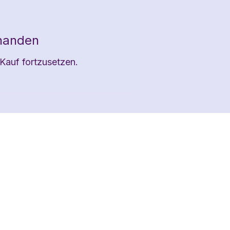
rhanden
Kauf fortzusetzen.
lge mir gerne auf Instagram!